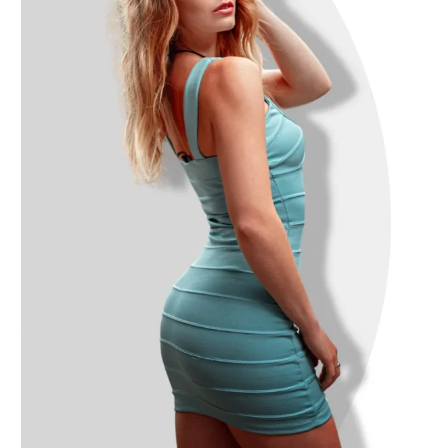
Hard top
$
25