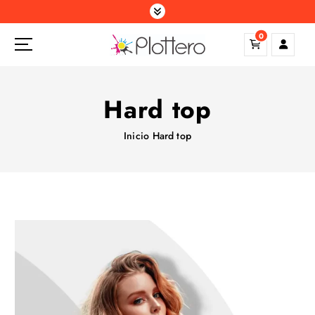
S
a
0
l
t
a
r
Hard top
a
l
Inicio
Hard top
c
o
n
t
e
n
i
d
o