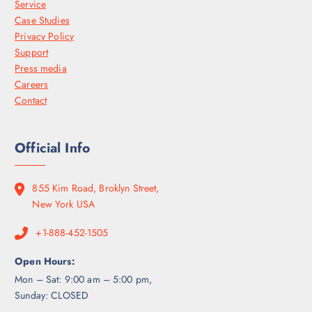
g
Service
i
Case Studies
r
Privacy Policy
e
Support
n
Press media
l
Careers
a
Contact
p
á
Official Info
g
i
n
855 Kim Road, Broklyn Street,
a
New York USA
d
e
+1-888-452-1505
p
r
Open Hours:
o
Mon – Sat: 9:00 am – 5:00 pm,
d
Sunday: CLOSED
u