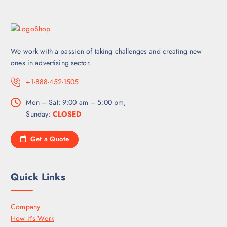
o
p
c
i
We work with a passion of taking challenges and creating new
o
ones in advertising sector.
n
e
+1-888-452-1505
s
s
Mon – Sat: 9:00 am – 5:00 pm,
e
Sunday:
CLOSED
p
u
Get a Quote
e
d
e
Quick Links
n
e
l
Company
e
How it’s Work