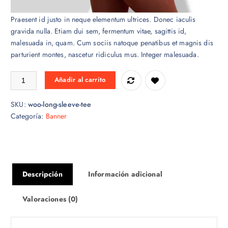
This is a simple product.
Praesent id justo in neque elementum ultrices. Donec iaculis
gravida nulla. Etiam dui sem, fermentum vitae, sagittis id,
malesuada in, quam. Cum sociis natoque penatibus et magnis dis
parturient montes, nascetur ridiculus mus. Integer malesuada.
Hard top cantidad
Añadir al carrito
SKU:
woo-long-sleeve-tee
Categoría:
Banner
Descripción
Información adicional
Valoraciones (0)