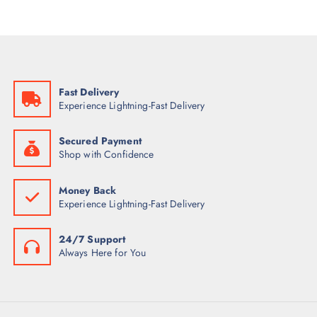
r
l
o
t
d
i
u
p
c
l
t
e
Fast Delivery
o
s
Experience Lightning-Fast Delivery
v
a
Secured Payment
r
Shop with Confidence
i
a
Money Back
n
Experience Lightning-Fast Delivery
t
e
24/7 Support
s
Always Here for You
.
L
a
s