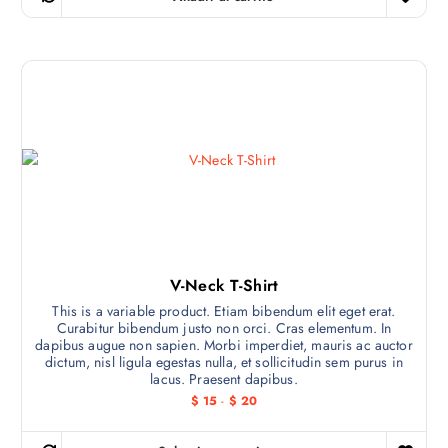
.
L
a
s
o
p
c
i
o
n
e
s
s
V-Neck T-Shirt
e
This is a variable product. Etiam bibendum elit eget erat.
p
Curabitur bibendum justo non orci. Cras elementum. In
dapibus augue non sapien. Morbi imperdiet, mauris ac auctor
u
dictum, nisl ligula egestas nulla, et sollicitudin sem purus in
e
lacus. Praesent dapibus.
d
R
$
15
-
$
20
e
a
n
n
g