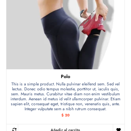
a
e
$
m
4
ú
5
l
t
i
p
l
e
s
v
Polo
a
This is a simple product. Nulla pulvinar eleifend sem. Sed vel
r
lectus. Donec odio tempus molestie, porttitor ut, iaculis quis,
i
sem. Mauris metus. Curabitur vitae diam non enim vestibulum
a
interdum. Aenean id metus id velit ullamcorper pulvinar. Etiam
sapien elit, consequat eget, tristique non, venenatis quis, ante.
n
Integer vulputate sem a nibh rutrum consequat.
t
$
20
e
s
Añadir al carrito