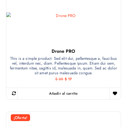
i
r
o
s
o
:
d
d
e
u
s
c
d
e
t
$
o
4
t
Drone PRO
2
i
h
This is a simple product. Sed elit dui, pellentesque a, faucibus
a
vel, interdum nec, diam. Pellentesque ipsum. Etiam dui sem,
e
s
fermentum vitae, sagittis id, malesuada in, quam. Sed ac dolor
t
n
sit amet purus malesuada congue.
a
e
$
E
E
$
20
$
17
m
l
l
4
p
p
ú
5
r
r
Añadir al carrito
l
e
e
c
c
t
i
i
o
o
i
o
a
p
r
c
¡Oferta!
i
t
l
g
u