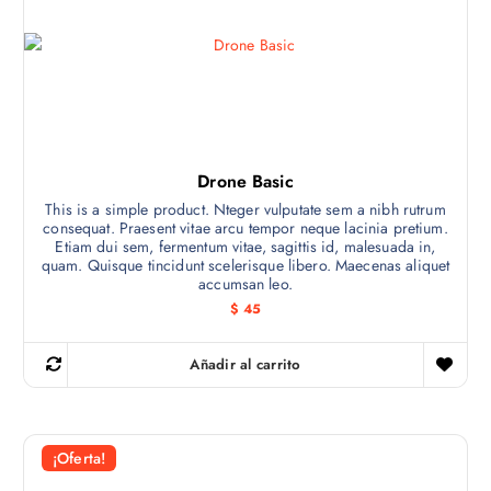
i
a
n
l
a
e
l
s
e
:
r
$
a
:
5
$
5
.
6
Drone Basic
5
.
This is a simple product. Nteger vulputate sem a nibh rutrum
consequat. Praesent vitae arcu tempor neque lacinia pretium.
Etiam dui sem, fermentum vitae, sagittis id, malesuada in,
quam. Quisque tincidunt scelerisque libero. Maecenas aliquet
accumsan leo.
$
45
Añadir al carrito
¡Oferta!