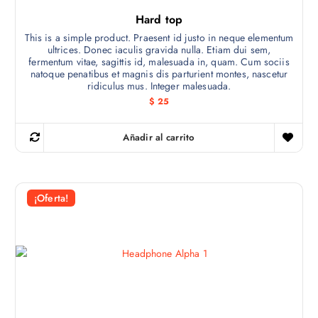
.
2
Hard top
0
.
This is a simple product. Praesent id justo in neque elementum
ultrices. Donec iaculis gravida nulla. Etiam dui sem,
fermentum vitae, sagittis id, malesuada in, quam. Cum sociis
natoque penatibus et magnis dis parturient montes, nascetur
ridiculus mus. Integer malesuada.
$
25
Añadir al carrito
¡Oferta!