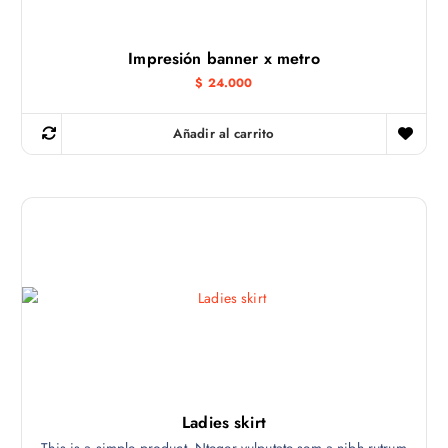
:
3
$
5
.
4
Impresión banner x metro
5
.
$
24.000
Añadir al carrito
Ladies skirt