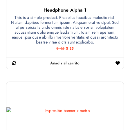
Headphone Alpha 1
This is a simple product. Phasellus faucibus molestie nisl.
Nullam dapibus fermentum ipsum. Aliquam erat volutpat. Sed
ut perspiciatis unde omnis iste natus error sit voluptatem
accusantium doloremque laudantium, totam rem aperiam,
eaque ipsa quae ab illo inventore veritatis et quasi architecto
beatae vitae dicta sunt explicabo.
E
E
$
45
$
35
l
l
p
p
r
r
Añadir al carrito
e
e
c
c
i
i
o
o
o
a
r
c
i
t
g
u
i
a
n
l
a
e
l
s
e
:
r
$
a