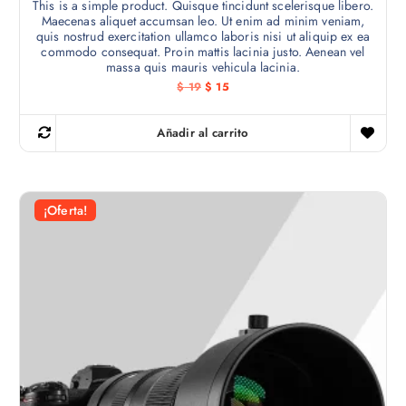
This is a simple product. Quisque tincidunt scelerisque libero.
Maecenas aliquet accumsan leo. Ut enim ad minim veniam,
quis nostrud exercitation ullamco laboris nisi ut aliquip ex ea
commodo consequat. Proin mattis lacinia justo. Aenean vel
massa quis mauris vehicula lacinia.
E
E
$
19
$
15
l
l
p
p
r
r
Añadir al carrito
e
e
c
c
i
i
o
o
o
a
r
c
¡Oferta!
i
t
g
u
i
a
n
l
a
e
l
s
e
:
r
$
a
:
1
$
5
.
1
9