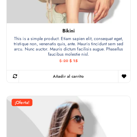
Bikini
This is a simple product. Etiam sapien elit, consequat eget,
tristique non, venenatis quis, ante. Mauris tincidunt sem sed
arcu. Nunc auctor. Mauris dictum facilisis augue. Phasellus
faucibus molestie nisl.
E
E
$
20
$
15
l
l
p
p
r
r
Añadir al carrito
e
e
c
c
i
i
o
o
o
a
r
c
¡Oferta!
i
t
g
u
i
a
n
l
a
e
l
s
e
: