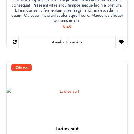
This is a simple product. Nteger vulputate sem a nibh rutrum
consequat. Praesent vitae arcu tempor neque lacinia pretium.
Etiam dui sem, fermentum vitae, sagittis id, malesuada in,
quam. Quisque tincidunt scelerisque libero. Maecenas aliquet
accumsan leo.
$
45
Añadir al carrito
¡Oferta!
Ladies suit