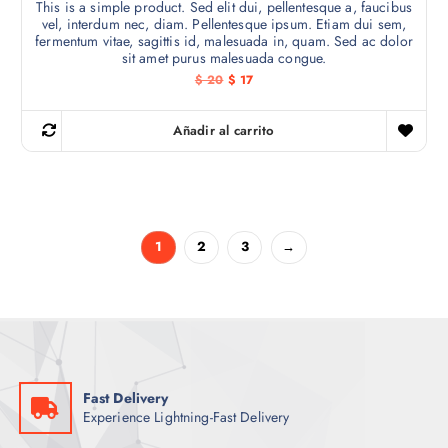
This is a simple product. Sed elit dui, pellentesque a, faucibus
vel, interdum nec, diam. Pellentesque ipsum. Etiam dui sem,
fermentum vitae, sagittis id, malesuada in, quam. Sed ac dolor
sit amet purus malesuada congue.
E
E
$
20
$
17
l
l
p
p
r
r
Añadir al carrito
e
e
c
c
i
i
o
o
o
a
r
c
i
t
g
u
1
2
3
→
i
a
n
l
a
e
l
s
e
:
r
$
a
:
1
$
7
.
Fast Delivery
2
Experience Lightning-Fast Delivery
0
.