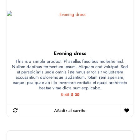
e
i
a
n
l
s
a
e
v
l
s
e
:
a
r
$
r
a
:
1
i
$
7
a
.
2
n
Evening dress
0
t
.
This is a simple product. Phasellus faucibus molestie nisl.
e
Nullam dapibus fermentum ipsum. Aliquam erat volutpat. Sed
ut perspiciatis unde omnis iste natus error sit voluptatem
s
accusantium doloremque laudantium, totam rem aperiam,
.
eaque ipsa quae ab illo inventore veritatis et quasi architecto
beatae vitae dicta sunt explicabo.
L
E
E
$
45
$
30
a
l
l
s
p
p
r
r
o
Añadir al carrito
e
e
p
c
c
i
i
c
o
o
i
o
a
r
c
o